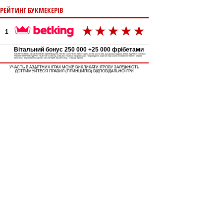
РЕЙТИНГ БУКМЕКЕРІВ
1
Вітальний бонус 250 000 +25 000 фрібетами
ТОВАРИСТВО З ОБМЕЖЕНОЮ ВІДПОВІДАЛЬНІСТЮ «СЛОТС Ю.ЕЙ» Україна, 03150, місто Київ, вул.Ділова, будинок 6 КОД ЄДРПОУ 43846231
РІШЕННЯ ПРО ВИДАЧУ ЛІЦЕНЗІЇ № 150 від 12.04.2021 Ліцензія на організацію та проведення азартних ігор казино в мережі Інтеренет, видана
Комісією з регулювання азартних ігор і лотерей, від 26.04.21 р., строк дії 5 років.
УЧАСТЬ В АЗАРТНИХ ІГРАХ МОЖЕ ВИКЛИКАТИ ІГРОВУ ЗАЛЕЖНІСТЬ
ДОТРИМУЙТЕСЯ ПРАВИЛ (ПРИНЦИПІВ) ВІДПОВІДАЛЬНОЇ ГРИ